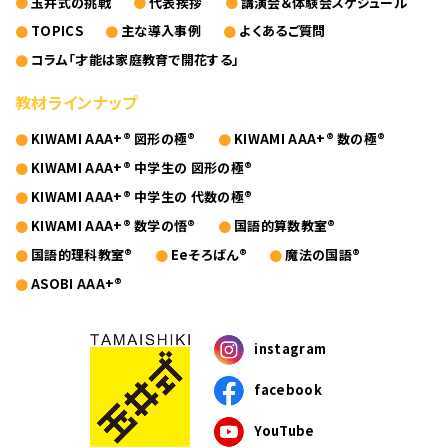
玉井式の挑戦
代表挨拶
講演会＆体験会スケジュール
KIWAMI AAA+ 図形の極
ホッと一息
TOPICS
主な導入事例
よくあるご質問
コラム「才能は家庭教育で開花する」
KIWAMI AAA+ 数の極
メディア掲載
教材ラインナップ
KIWAMI AAA+ 中学生の 図形の極
全国の玉井式
KIWAMI AAA+® 図形の極®
KIWAMI AAA+® 数の極®
KIWAMI AAA+ 中学生の 代数の極
海外での挑戦
KIWAMI AAA+® 中学生の 図形の極®
KIWAMI AAA+® 中学生の 代数の極®
KIWAMI AAA+ 数学の悟
開講のお知らせ
KIWAMI AAA+® 数学の悟®
国語的算数教室®
国語的理科教室®
Eeそろばん®
魔法の国語®
Eeそろばん
ASOBI AAA+®
instagram
facebook
YouTube