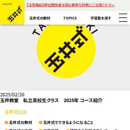
【注意喚起】弊社関係者を語る悪質な詐欺にご注意ください
玉井式の教材
TOPICS
学習塾を探す
教材一覧
玉井式国語的算数教室
玉井式の挑戦
玉井式国語的理科教室
代表挨拶
すべて
2025/02/20
玉井教室 私立高校生クラス 2025年 コース紹介
魔法の国語
保護者様のお声
コラム「才能は家庭教育で開花する」
エリアから探す
玉井式とは
ASOBI AAA+
ご注意ください
リストから探す
玉井式の教材
玉井式でできるようになること