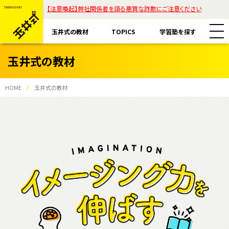
【注意喚起】弊社関係者を語る悪質な詐欺にご注意ください
玉井式の教材
TOPICS
学習塾を探す
玉井式の教材
HOME
玉井式の教材
教材一覧
玉井式国語的算数教室
玉井式の挑戦
玉井式国語的理科教室
代表挨拶
すべて
魔法の国語
保護者様のお声
コラム「才能は家庭教育で開花する」
エリアから探す
ASOBI AAA+
ご注意ください
リストから探す