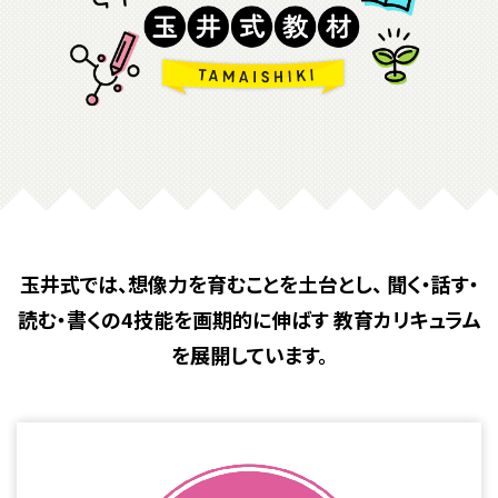
KIWAMI AAA+ 図形の極
ホッと一息
KIWAMI AAA+ 数の極
メディア掲載
KIWAMI AAA+ 中学生の 図形の極
全国の玉井式
KIWAMI AAA+ 中学生の 代数の極
海外での挑戦
KIWAMI AAA+ 数学の悟
開講のお知らせ
玉井式では、想像力を育むことを土台とし、
聞く・話す・
Eeそろばん
読む・書くの4技能を画期的に伸ばす
教育カリキュラム
を展開しています。