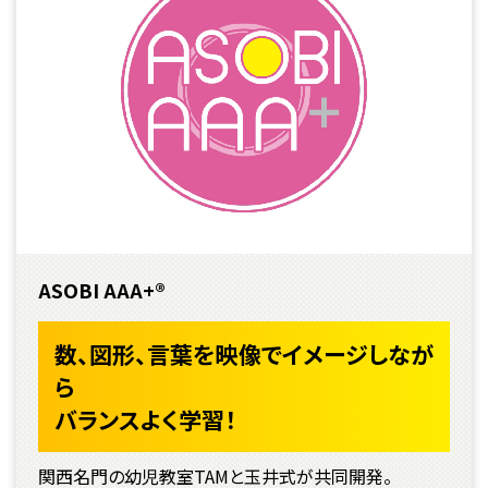
ASOBI AAA+®
数、図形、言葉を映像でイメージしなが
ら
バランスよく学習！
関西名門の幼児教室TAMと玉井式が共同開発。