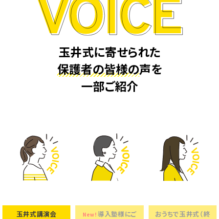
KIWAMI AAA+ 図形の極
ホッと一息
KIWAMI AAA+ 数の極
メディア掲載
玉井式に寄せられた
KIWAMI AAA+ 中学生の 図形の極
全国の玉井式
保護者の皆様の
声を
KIWAMI AAA+ 中学生の 代数の極
海外での挑戦
一部ご紹介
KIWAMI AAA+ 数学の悟
開講のお知らせ
Eeそろばん
玉井式講演会
導入塾様にご
おうちで玉井式（終
New!