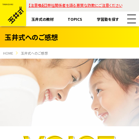
【注意喚起】弊社関係者を語る悪質な詐欺にご注意ください
玉井式の教材
TOPICS
学習塾を探す
玉井式へのご感想
HOME
玉井式へのご感想
教材一覧
玉井式国語的算数教室
玉井式の挑戦
玉井式国語的理科教室
代表挨拶
すべて
魔法の国語
保護者様のお声
コラム「才能は家庭教育で開花する」
エリアから探す
ASOBI AAA+
ご注意ください
リストから探す