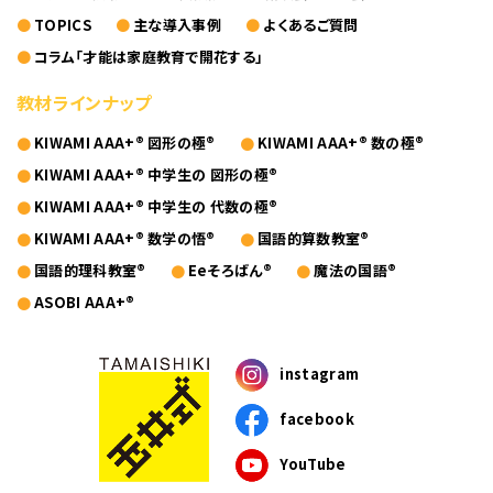
TOPICS
主な導入事例
よくあるご質問
コラム「才能は家庭教育で開花する」
教材ラインナップ
KIWAMI AAA+® 図形の極®
KIWAMI AAA+® 数の極®
KIWAMI AAA+® 中学生の 図形の極®
KIWAMI AAA+® 中学生の 代数の極®
KIWAMI AAA+® 数学の悟®
国語的算数教室®
国語的理科教室®
Eeそろばん®
魔法の国語®
ASOBI AAA+®
instagram
facebook
YouTube