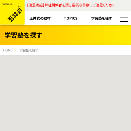
【注意喚起】弊社関係者を語る悪質な詐欺にご注意ください
玉井式の教材
TOPICS
学習塾を探す
学習塾を探す
HOME
学習塾を探す
教材一覧
玉井式国語的算数教室
玉井式の挑戦
玉井式国語的理科教室
代表挨拶
すべて
魔法の国語
保護者様のお声
コラム「才能は家庭教育で開花する」
エリアから探す
ASOBI AAA+
ご注意ください
リストから探す