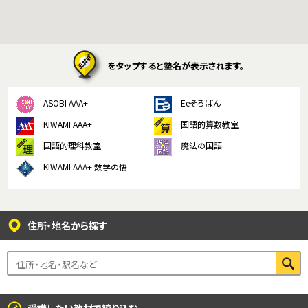
KIWAMI AAA+ 図形の極
ホッと一息
KIWAMI AAA+ 数の極
メディア掲載
をタップすると塾名が表示されます。
KIWAMI AAA+ 中学生の 図形の極
全国の玉井式
ASOBI AAA+
Eeそろばん
KIWAMI AAA+ 中学生の 代数の極
海外での挑戦
KIWAMI AAA+
国語的算数教室
KIWAMI AAA+ 数学の悟
開講のお知らせ
国語的理科教室
魔法の国語
KIWAMI AAA+ 数学の悟
Eeそろばん
住所・地名から探す