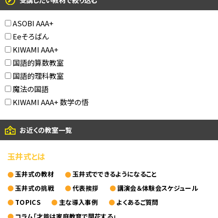
受講したい教材で絞り込む
ASOBI AAA+
Eeそろばん
KIWAMI AAA+
国語的算数教室
国語的理科教室
魔法の国語
KIWAMI AAA+ 数学の悟
お近くの教室一覧
玉井式とは
玉井式の教材
玉井式でできるようになること
玉井式の挑戦
代表挨拶
講演会＆体験会スケジュール
TOPICS
主な導入事例
よくあるご質問
コラム「才能は家庭教育で開花する」