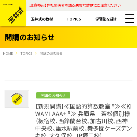
【注意喚起】弊社関係者を語る悪質な詐欺にご注意ください
玉井式の教材
TOPICS
学習塾を探す
開講のお知らせ
HOME
TOPICS
開講のお知らせ
教材一覧
玉井式国語的算数教室
玉井式の挑戦
開講のお知らせ
玉井式国語的理科教室
【新規開講】≪国語的算数教室 ®≫≪KI
代表挨拶
WAMI AAA+ ®≫ 兵庫県 若松個別様
すべて
魔法の国語
（板宿校、西鈴蘭台校、加古川校、西神
保護者様のお声
中央校、垂水駅前校、舞多聞ケーズデン
コラム「才能は家庭教育で開花する」
ASOBI AAA+
エリアから探す
キ校、大久保校、JR塚口校）