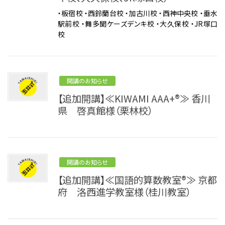
ご注意ください
・板宿校 ・西鈴蘭台校 ・加古川校 ・西神中央校 ・垂水
KIWAMI AAA+ 図形の極
リストから探す
駅前校 ・舞多聞ケーズデンキ校 ・大久保校 ・JR塚口
校
ホッと一息
KIWAMI AAA+ 数の極
メディア掲載
KIWAMI AAA+ 中学生の 図形の極
開講のお知らせ
全国の玉井式
KIWAMI AAA+ 中学生の 代数の極
【追加開講】≪KIWAMI AAA+®≫ 香川
県 啓真館様（栗林校）
海外での挑戦
KIWAMI AAA+ 数学の悟
開講のお知らせ
Eeそろばん
開講のお知らせ
【追加開講】≪国語的算数教室®≫ 京都
府 洛西進学教室様（桂川教室）