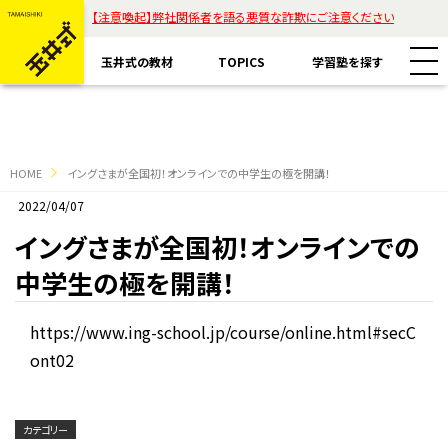
【注意喚起】弊社関係者を語る悪質な詐欺にご注意ください
玉井式の教材
TOPICS
学習塾を探す
HOME
イングさまが全国初！オンラインでの中学生の極を開講！
2022/04/07
教材一覧
イングさまが全国初！オンラインでの
中学生の極を開講！
玉井式国語的算数教室
玉井式の挑戦
玉井式国語的理科教室
https://www.ing-school.jp/course/online.html#secC
代表挨拶
ont02
すべて
魔法の国語
保護者様のお声
コラム「才能は家庭教育で開花する」
ASOBI AAA+
カテゴリー
エリアから探す