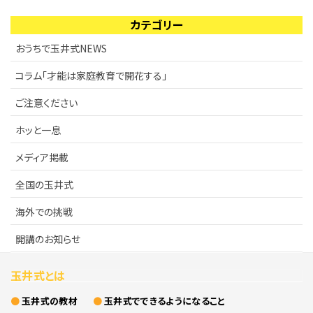
ご注意ください
KIWAMI AAA+ 図形の極
カテゴリー
リストから探す
おうちで玉井式NEWS
ホッと一息
KIWAMI AAA+ 数の極
コラム「才能は家庭教育で開花する」
メディア掲載
KIWAMI AAA+ 中学生の 図形の極
ご注意ください
全国の玉井式
KIWAMI AAA+ 中学生の 代数の極
ホッと一息
海外での挑戦
メディア掲載
KIWAMI AAA+ 数学の悟
全国の玉井式
開講のお知らせ
Eeそろばん
海外での挑戦
開講のお知らせ
玉井式とは
玉井式の教材
玉井式でできるようになること