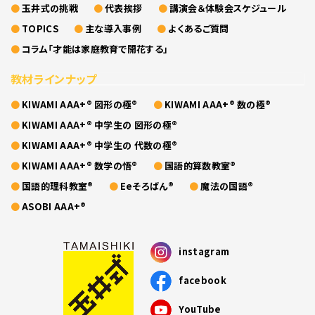
玉井式の挑戦
代表挨拶
講演会＆体験会スケジュール
TOPICS
主な導入事例
よくあるご質問
コラム「才能は家庭教育で開花する」
教材ラインナップ
KIWAMI AAA+® 図形の極®
KIWAMI AAA+® 数の極®
KIWAMI AAA+® 中学生の 図形の極®
KIWAMI AAA+® 中学生の 代数の極®
KIWAMI AAA+® 数学の悟®
国語的算数教室®
国語的理科教室®
Eeそろばん®
魔法の国語®
ASOBI AAA+®
instagram
facebook
YouTube