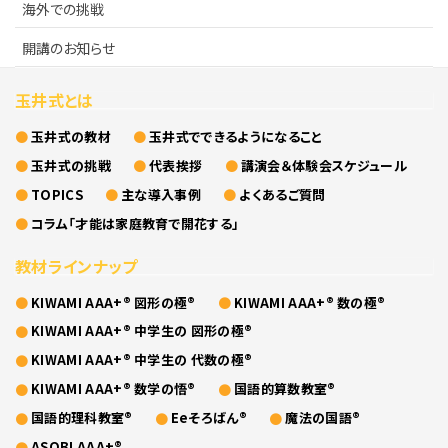
海外での挑戦
開講のお知らせ
玉井式とは
玉井式の教材
玉井式でできるようになること
玉井式の挑戦
代表挨拶
講演会＆体験会スケジュール
TOPICS
主な導入事例
よくあるご質問
コラム「才能は家庭教育で開花する」
教材ラインナップ
KIWAMI AAA+® 図形の極®
KIWAMI AAA+® 数の極®
KIWAMI AAA+® 中学生の 図形の極®
KIWAMI AAA+® 中学生の 代数の極®
KIWAMI AAA+® 数学の悟®
国語的算数教室®
国語的理科教室®
Eeそろばん®
魔法の国語®
ASOBI AAA+®