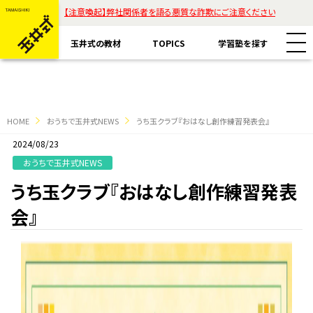
【注意喚起】弊社関係者を語る悪質な詐欺にご注意ください
玉井式の教材
TOPICS
学習塾を探す
HOME
おうちで玉井式NEWS
うち玉クラブ『おはなし創作練習発表会』
2024/08/23
教材一覧
おうちで玉井式NEWS
うち玉クラブ『おはなし創作練習発表
玉井式国語的算数教室
玉井式の挑戦
会』
玉井式国語的理科教室
代表挨拶
すべて
魔法の国語
保護者様のお声
コラム「才能は家庭教育で開花する」
ASOBI AAA+
エリアから探す