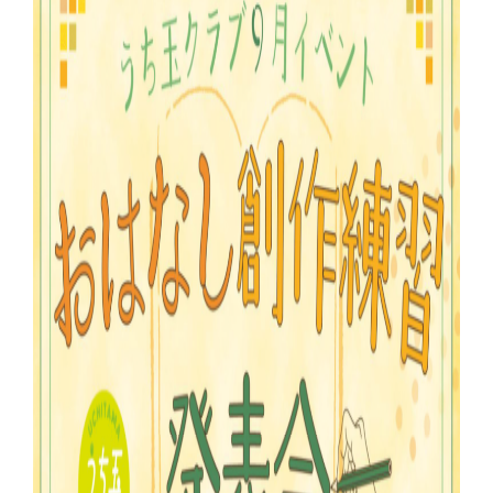
ご注意ください
KIWAMI AAA+ 図形の極
リストから探す
ホッと一息
KIWAMI AAA+ 数の極
メディア掲載
KIWAMI AAA+ 中学生の 図形の極
全国の玉井式
KIWAMI AAA+ 中学生の 代数の極
海外での挑戦
KIWAMI AAA+ 数学の悟
開講のお知らせ
Eeそろばん