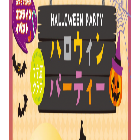
ご注意ください
KIWAMI AAA+ 図形の極
リストから探す
ホッと一息
KIWAMI AAA+ 数の極
メディア掲載
KIWAMI AAA+ 中学生の 図形の極
全国の玉井式
KIWAMI AAA+ 中学生の 代数の極
海外での挑戦
KIWAMI AAA+ 数学の悟
開講のお知らせ
Eeそろばん