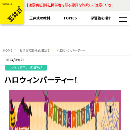
【注意喚起】弊社関係者を語る悪質な詐欺にご注意ください
玉井式の教材
TOPICS
学習塾を探す
HOME
おうちで玉井式NEWS
ハロウィンパーティー！
2024/09/20
教材一覧
おうちで玉井式NEWS
ハロウィンパーティー！
玉井式国語的算数教室
玉井式の挑戦
玉井式国語的理科教室
代表挨拶
すべて
魔法の国語
保護者様のお声
コラム「才能は家庭教育で開花する」
ASOBI AAA+
エリアから探す