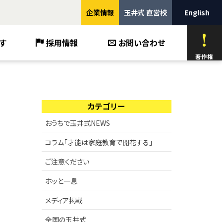
企業情報
玉井式 直営校
English
す
採用情報
お問い合わせ
著作権
カテゴリー
おうちで玉井式NEWS
コラム「才能は家庭教育で開花する」
ご注意ください
ホッと一息
メディア掲載
全国の玉井式