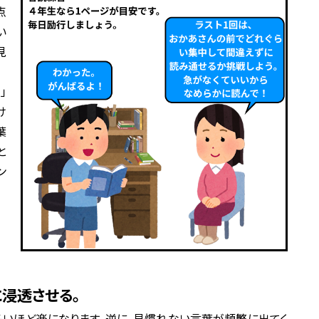
点
い
見
」
け
葉
と
ン
に浸透させる。
いほど楽になります。逆に、見慣れない言葉が頻繁に出てく