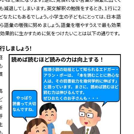
も減退してしまいます。英文解釈の勉強をするとき、１行に２
なたにもあるでしょう。小学生の子どもにとっては、日本語
ら語彙の増強に努めましょう。語彙を増やすうえで最も効果
を効果的に生かすために気をつけたいことは以下の通りです。
行しましょう！
軽
も
慣
高
ど
新
呼
生
も