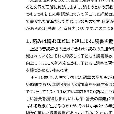
ると文意の理解に難渋しますし、読もうという意欲
つも３つも初出の単語が出てきて閉口した経験はど
で書かれた文章だって同じようなものです。日常か
があるのは「読書」と「家庭内会話」です。この二つ
１．読みは読むほどに上達します。読書を励
上述の音読練習の進捗に合わせ、読みの負担が
減されていくと、それに呼応して子どもの読書意欲
向上します。この流れを生かし、子どもに読書の習
を根づかせたいものです。
９～１０歳は、人生でいちばん語彙の増加率が
い時期であり、年間４割近い増加率を記録するほ
です。そして１０～１１歳では年間６３００語以上も
しい語彙を獲得します。いわゆる「語彙の爆発」と
ばれる現象が生じるのですが、それは小学２～３年
頃から築いた読書習慣があってこそのことです。何