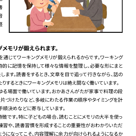
書
音
経
グメモリが鍛えられます。
通じてワーキングメモリが鍛えられるからです。ワーキング
時的に記憶を保持して様々な情報を整理し、必要な形にまと
去します。読書をするとき、文章を目で追って行きながら、話の
たりするときにワーキングメモリは絶え間なく働いています。
ゆる場面で働いています。おかあさんがたが家事で料理の段
を片づけたりなど、多岐にわたる作業の順序やタイミングを計
手順決めなどに寄与しています。
徴です。特に子どもの場合、読むことにメモリの大半を使っ
練習や、読書習慣を形成することの重要性がおわかりいただ
ようになってこそ、内容理解に余力が向けられるようになるか