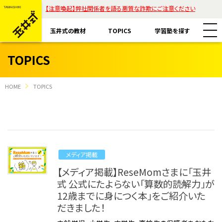
【注意喚起】弊社関係者を語る悪質な詐欺にご注意ください
玉井式の教材
TOPICS
学習塾を探す
TOPICS
HOME
TOPICS
教材一覧
玉井式国語的算数教室
玉井式の挑戦
メディア掲載
玉井式国語的理科教室
【メディア掲載】ReseMomさまに「玉井
代表挨拶
式 公式にたよらない「算数的読解力」が
すべて
魔法の国語
12歳までに身につく本」をご紹介いた
保護者様のお声
だきました！
コラム「才能は家庭教育で開花する」
ASOBI AAA+
エリアから探す