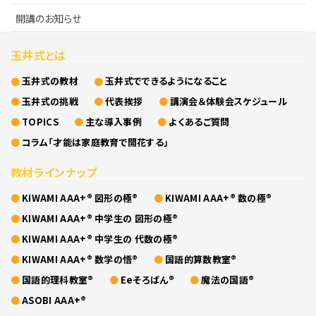
開講のお知らせ
玉井式とは
玉井式の教材
玉井式でできるようになること
玉井式の挑戦
代表挨拶
講演会＆体験会スケジュール
TOPICS
主な導入事例
よくあるご質問
コラム「才能は家庭教育で開花する」
教材ラインナップ
KIWAMI AAA+® 図形の極®
KIWAMI AAA+® 数の極®
KIWAMI AAA+® 中学生の 図形の極®
KIWAMI AAA+® 中学生の 代数の極®
KIWAMI AAA+® 数学の悟®
国語的算数教室®
国語的理科教室®
Eeそろばん®
魔法の国語®
ASOBI AAA+®