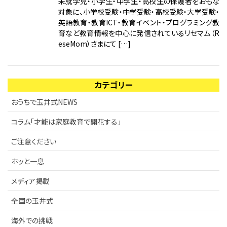
未就学児・小学生・中学生・高校生の保護者をおもな
ご注意ください
対象に、小学校受験・中学受験・高校受験・大学受験・
KIWAMI AAA+ 図形の極
リストから探す
英語教育・教育ICT・教育イベント・プログラミング教
育など教育情報を中心に発信されているリセマム（R
ホッと一息
KIWAMI AAA+ 数の極
eseMom）さまにて […]
メディア掲載
KIWAMI AAA+ 中学生の 図形の極
カテゴリー
全国の玉井式
KIWAMI AAA+ 中学生の 代数の極
おうちで玉井式NEWS
海外での挑戦
KIWAMI AAA+ 数学の悟
コラム「才能は家庭教育で開花する」
開講のお知らせ
ご注意ください
Eeそろばん
ホッと一息
メディア掲載
全国の玉井式
海外での挑戦