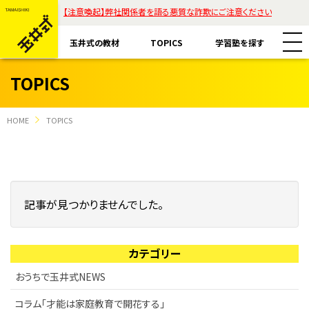
【注意喚起】弊社関係者を語る悪質な詐欺にご注意ください
玉井式の教材
TOPICS
学習塾を探す
TOPICS
HOME
TOPICS
教材一覧
玉井式国語的算数教室
記事が見つかりませんでした。
玉井式の挑戦
玉井式国語的理科教室
代表挨拶
カテゴリー
すべて
魔法の国語
保護者様のお声
おうちで玉井式NEWS
コラム「才能は家庭教育で開花する」
ASOBI AAA+
エリアから探す
コラム「才能は家庭教育で開花する」