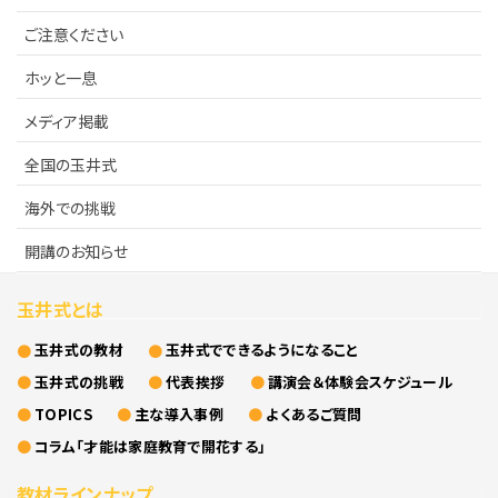
ご注意ください
KIWAMI AAA+ 図形の極
ご注意ください
リストから探す
ホッと一息
ホッと一息
KIWAMI AAA+ 数の極
メディア掲載
メディア掲載
KIWAMI AAA+ 中学生の 図形の極
全国の玉井式
全国の玉井式
KIWAMI AAA+ 中学生の 代数の極
海外での挑戦
海外での挑戦
開講のお知らせ
KIWAMI AAA+ 数学の悟
開講のお知らせ
玉井式とは
Eeそろばん
玉井式の教材
玉井式でできるようになること
玉井式の挑戦
代表挨拶
講演会＆体験会スケジュール
TOPICS
主な導入事例
よくあるご質問
コラム「才能は家庭教育で開花する」
教材ラインナップ