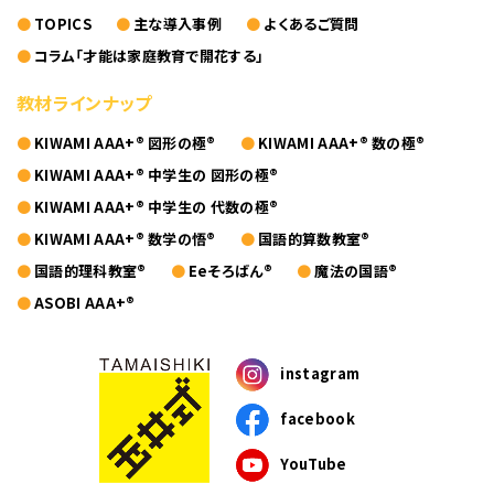
TOPICS
主な導入事例
よくあるご質問
コラム「才能は家庭教育で開花する」
教材ラインナップ
KIWAMI AAA+® 図形の極®
KIWAMI AAA+® 数の極®
KIWAMI AAA+® 中学生の 図形の極®
KIWAMI AAA+® 中学生の 代数の極®
KIWAMI AAA+® 数学の悟®
国語的算数教室®
国語的理科教室®
Eeそろばん®
魔法の国語®
ASOBI AAA+®
instagram
facebook
YouTube