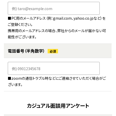
KIWAMI AAA+ 図形の極
ホッと一息
KIWAMI AAA+ 数の極
メディア掲載
■PC用のメールアドレス（例：gmail.com、yahoo.co.jpなど）を
ご登録ください。
KIWAMI AAA+ 中学生の 図形の極
全国の玉井式
携帯用のメールアドレスの場合、弊社からのメールが届かない可
能性がございます。
KIWAMI AAA+ 中学生の 代数の極
海外での挑戦
電話番号
（半角数字）
必須
KIWAMI AAA+ 数学の悟
開講のお知らせ
Eeそろばん
■zoomの通信トラブル時などにご連絡させていただく場合がご
ざいます。
カジュアル面談用アンケート