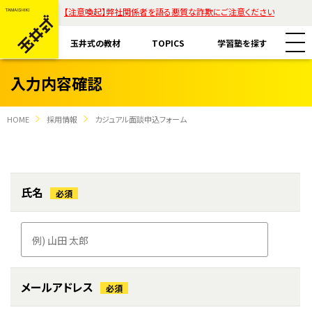
【注意喚起】弊社関係者を語る悪質な詐欺にご注意ください
玉井式の教材
TOPICS
学習塾を探す
入力内容確認
HOME
採用情報
カジュアル面談申込フォーム
教材一覧
玉井式国語的算数教室
玉井式の挑戦
氏名
必須
玉井式国語的理科教室
代表挨拶
すべて
魔法の国語
保護者様のお声
コラム「才能は家庭教育で開花する」
エリアから探す
ASOBI AAA+
ご注意ください
リストから探す
メールアドレス
必須