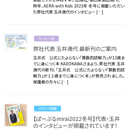
ご注意ください
昨年、AERA with Kids 2023年 冬号に掲載いただい
KIWAMI AAA+ 図形の極
リストから探す
た弊社代表 玉井満代のインタビュー […]
ホッと一息
KIWAMI AAA+ 数の極
メディア掲載
KIWAMI AAA+ 中学生の 図形の極
ホッと一息
弊社代表 玉井満代 最新刊のご案内
全国の玉井式
KIWAMI AAA+ 中学生の 代数の極
玉井式 公式にたよらない「算数的読解力」が12歳ま
海外での挑戦
でに身につく本 KADOKAWAさまより、弊社代表 玉井
KIWAMI AAA+ 数学の悟
満代の新刊、「玉井式 公式にたよらない『算数的読
解力』が１２歳までに身につく本」が発売されました。
開講のお知らせ
Eeそろばん
保護者の方々に […]
メディア掲載
【ぱーぷるmirai2022冬号】代表・玉井
のインタビューが掲載されています！