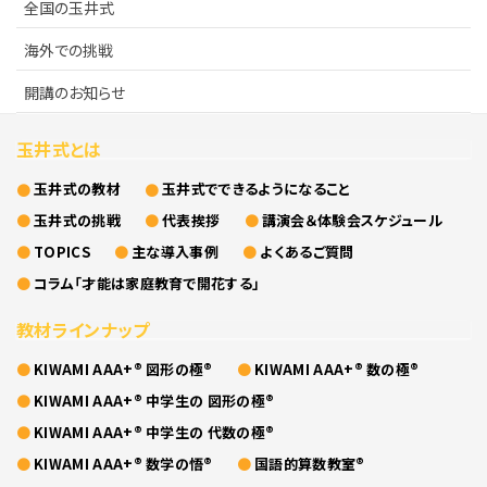
全国の玉井式
海外での挑戦
開講のお知らせ
玉井式とは
玉井式の教材
玉井式でできるようになること
玉井式の挑戦
代表挨拶
講演会＆体験会スケジュール
TOPICS
主な導入事例
よくあるご質問
コラム「才能は家庭教育で開花する」
教材ラインナップ
KIWAMI AAA+® 図形の極®
KIWAMI AAA+® 数の極®
KIWAMI AAA+® 中学生の 図形の極®
KIWAMI AAA+® 中学生の 代数の極®
KIWAMI AAA+® 数学の悟®
国語的算数教室®