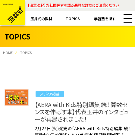
【注意喚起】弊社関係者を語る悪質な詐欺にご注意ください
玉井式の教材
TOPICS
学習塾を探す
TOPICS
HOME
TOPICS
教材一覧
玉井式国語的算数教室
玉井式の挑戦
メディア掲載
玉井式国語的理科教室
【AERA with Kids特別編集 続！ 算数セ
代表挨拶
ンスを伸ばす本】代表玉井のインタビュ
すべて
魔法の国語
ーが再録されました！
保護者様のお声
コラム「才能は家庭教育で開花する」
2月27日(火)発売の「AERA with Kids特別編集 続！
ASOBI AAA+
エリアから探す
算数センスを伸ばす本」（出版社：朝日新聞出版）に 一