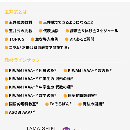
玉井式とは
玉井式の教材
玉井式でできるようになること
玉井式の挑戦
代表挨拶
講演会＆体験会スケジュール
TOPICS
主な導入事例
よくあるご質問
コラム「才能は家庭教育で開花する」
教材ラインナップ
KIWAMI AAA+® 図形の極®
KIWAMI AAA+® 数の極®
KIWAMI AAA+® 中学生の 図形の極®
KIWAMI AAA+® 中学生の 代数の極®
KIWAMI AAA+® 数学の悟®
国語的算数教室®
国語的理科教室®
Eeそろばん®
魔法の国語®
ASOBI AAA+®