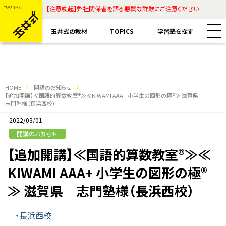
【注意喚起】弊社関係者を語る悪質な詐欺にご注意ください
玉井式の教材
TOPICS
学習塾を探す
HOME
開講のお知らせ
【追加開講】≪国語的算数教室®≫≪KIWAMI AAA+ 小学生の図形の極®≫ 滋賀県
志門塾様（長浜西校）
教材一覧
2022/03/01
開講のお知らせ
玉井式国語的算数教室
【追加開講】≪国語的算数教室®≫≪
玉井式の挑戦
玉井式国語的理科教室
KIWAMI AAA+ 小学生の図形の極®
代表挨拶
すべて
≫ 滋賀県 志門塾様（長浜西校）
魔法の国語
保護者様のお声
コラム「才能は家庭教育で開花する」
・長浜西校
ASOBI AAA+
エリアから探す