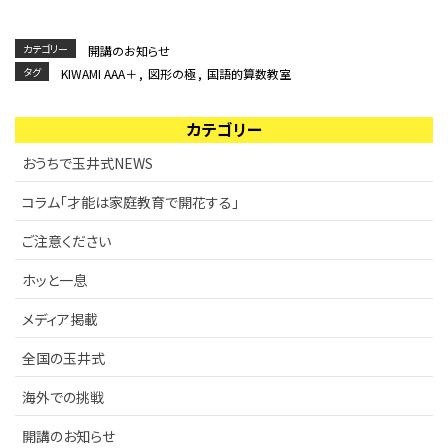
ご注意ください
KIWAMI AAA+ 図形の極
リストから探す
カテゴリー
開講のお知らせ
ホッと一息
タグ
KIWAMI AAA＋
,
図形の極
,
国語的算数教室
KIWAMI AAA+ 数の極
メディア掲載
カテゴリー
KIWAMI AAA+ 中学生の 図形の極
おうちで玉井式NEWS
全国の玉井式
KIWAMI AAA+ 中学生の 代数の極
コラム「才能は家庭教育で開花する」
海外での挑戦
KIWAMI AAA+ 数学の悟
ご注意ください
開講のお知らせ
ホッと一息
Eeそろばん
メディア掲載
全国の玉井式
海外での挑戦
開講のお知らせ