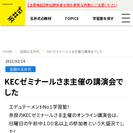
【注意喚起】弊社関係者を語る悪質な詐欺にご注意ください
玉井式の教材
TOPICS
学習塾を探す
HOME
全国の玉井式
KECゼミナールさま主催の講演会でした
2021/02/14
教材一覧
全国の玉井式
KECゼミナールさま主催の講演会で
玉井式国語的算数教室
玉井式の挑戦
した
玉井式国語的理科教室
代表挨拶
エデュテーメントNo１学習塾！
すべて
魔法の国語
奈良のKECゼミナールさま主催のオンライン講演会は、
保護者様のお声
日曜日の午前中１００名以上の参加者という大盛況でし
コラム「才能は家庭教育で開花する」
ASOBI AAA+
エリアから探す
た！