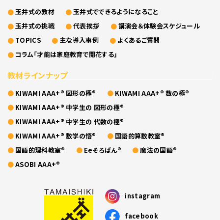
玉井式の教材
玉井式でできるようになること
玉井式の挑戦
代表挨拶
講演会＆体験会スケジュール
TOPICS
主な導入事例
よくあるご質問
コラム「才能は家庭教育で開花する」
教材ラインナップ
KIWAMI AAA+® 図形の極®
KIWAMI AAA+® 数の極®
KIWAMI AAA+® 中学生の 図形の極®
KIWAMI AAA+® 中学生の 代数の極®
KIWAMI AAA+® 数学の悟®
国語的算数教室®
国語的理科教室®
Eeそろばん®
魔法の国語®
ASOBI AAA+®
instagram
facebook