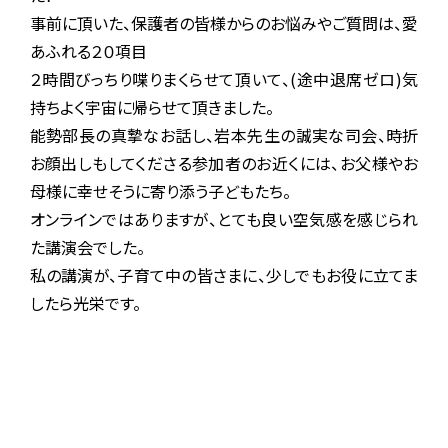
ご注意ください
事前に頂いた、保護者の皆様からのお悩みやご質問は、愛
KIWAMI AAA+ 図形の極
リストから探す
あふれる２０項目
ホッと一息
２時間びっちり喋りまくらせて頂いて、(途中退席ゼロ)気
KIWAMI AAA+ 数の極
持ちよく宇宙に帰らせて頂きました。
メディア掲載
KIWAMI AAA+ 中学生の 図形の極
能勢部長の真摯なお話し、岩本先生の誠実な司会、時折
お顔出しもしてくださる参加者のお近くには、お父様やお
全国の玉井式
KIWAMI AAA+ 中学生の 代数の極
母様に幸せそうに寄り添う子どもたち。
オンラインではありますが、とても良い空気感を感じられ
海外での挑戦
KIWAMI AAA+ 数学の悟
た講演会でした。
開講のお知らせ
私の講演が、子育て中の皆さまに、少しでもお役に立てま
Eeそろばん
したら光栄です。