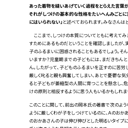
あった着物を縫いあげていく過程をとらえた言葉が
それがしつけの基本的な性格をたいへんみごとに
にはいられない」
と述べておられます。みなさんは
ここまで、しつけの本質についてともに考えてみ
すためにあるものだということを確認しましたが、
子のふるまいに困惑されることもあるでしょう。そ
いますか？児童期までの子どもには、まだきちん
ん。したがって、子どものふるまいを正すのに苦労
厳しく叱ると親も興奮してしまい、あとで憂鬱な気
ると子どもが萎縮型の人間に育つことを懸念し、危
けの原則と相反するように思う人もいるかもしれま
このことに関して、前出の岡本氏の著書で次のよう
ように厳しくわが子をしつけているのに、Ａのおか
のおかあさんの子は伸び伸びとした明るいタイプに