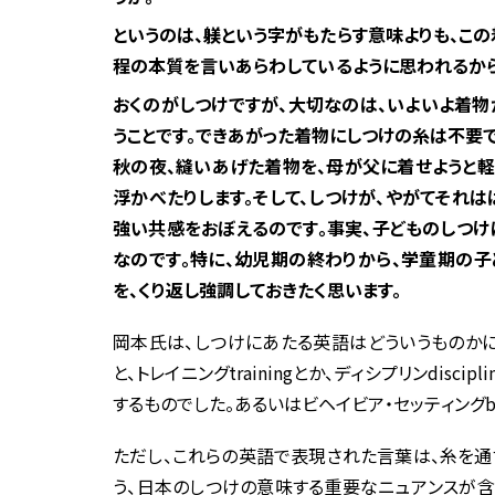
というのは、躾という字がもたらす意味よりも、こ
程の本質を言いあらわしているように思われるから
おくのがしつけですが、大切なのは、いよいよ着
うことです。できあがった着物にしつけの糸は不要
秋の夜、縫いあげた着物を、母が父に着せようと
浮かべたりします。そして、しつけが、やがてそれ
強い共感をおぼえるのです。事実、子どものしつけ
なのです。特に、幼児期の終わりから、学童期の子
を、くり返し強調しておきたく思います。
岡本氏は、しつけにあたる英語はどういうものかに
と、トレイニングtrainingとか、ディシプリンdisc
するものでした。あるいはビヘイビア・セッティングbeha
ただし、これらの英語で表現された言葉は、糸を通
う、日本のしつけの意味する重要なニュアンスが含