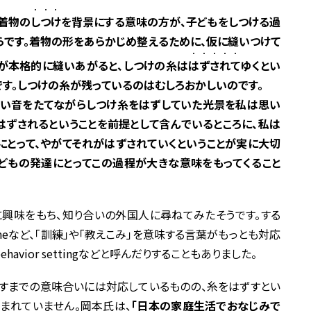
・・・
の着物の
しつけ
を背景にする意味の方が、子どもをしつける過
です。着物の形をあらかじめ整えるために、仮に縫いつけて
・・・・・
物が本格的に縫いあがると、しつけの糸は
はずされて
ゆくとい
です。しつけの糸が残っているのはむしろおかしいのです。
軽い音をたてながらしつけ糸をはずしていた光景を私は思い
ははずされるということを前提として含んでいるところに、私は
にとって、やがてそれがはずされていくということが実に大切
どもの発達にとってこの過程が大きな意味をもってくること
興味をもち、知り合いの外国人に尋ねてみたそうです。する
iplineなど、「訓練」や「教えこみ」を意味する言葉がもっとも対応
vior settingなどと呼んだりすることもありました。
すまでの意味合いには対応しているものの、糸をはずすとい
まれていません。岡本氏は、
「日本の家庭生活でおなじみで