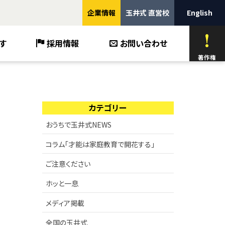
企業情報
玉井式 直営校
English
す
採用情報
お問い合わせ
著作権
カテゴリー
おうちで玉井式NEWS
コラム「才能は家庭教育で開花する」
ご注意ください
ホッと一息
メディア掲載
全国の玉井式