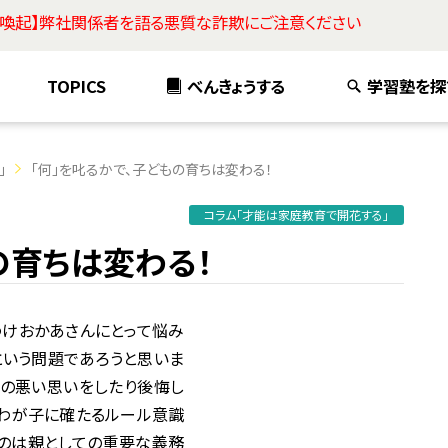
意喚起】弊社関係者を語る悪質な詐欺にご注意ください
TOPICS
べんきょうする
学習塾を探
」
「何」を叱るかで、子どもの育ちは変わる！
コラム「才能は家庭教育で開花する」
の育ちは変わる！
けおかあさんにとって悩み
という問題であろうと思いま
味の悪い思いをしたり後悔し
、わが子に確たるルール意識
るのは親としての重要な義務