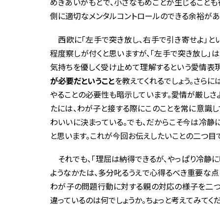
めぎあいがもとで、小さなもめごとが生じることも
側に適切なメンタルコントロールのできる余裕があ
西欧に「左手で突き放し、右手で引き寄せよ」とい
程度察しが付くと思いますが、「左手で突き放し」
気持ちを優しく受け止めて理解するという愛情表現
が必要だということ
を教えてくれるでしょう。さら
やることの必要性も暗示しています。愛情が厳しさ
たには、わが子と接する際にこのことを常に意識し
わいいに決まっている。でも、だからこそ今は冷静
と思います。これが今回お伝えしたいことの二つ目で
それでも、「理屈は納得できるが、やっぱり冷静に
ようなかたは、多分叱るうえで心得るべき重要な点
わが子の問題行動に対する親の対応の様子を二つ
違っているのは何でしょうか。ちょっと考えてみてくだ