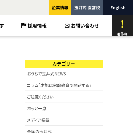
企業情報
玉井式 直営校
English
す
採用情報
お問い合わせ
著作権
カテゴリー
おうちで玉井式NEWS
コラム「才能は家庭教育で開花する」
ご注意ください
ホッと一息
メディア掲載
全国の玉井式