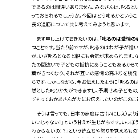
であるのは間違いありません。みなさんは、叱ると
っておられるでしょうか。今回はどう叱るかというこ
長の道筋について共に考えてみようと思います。
まず申し上げておきたいのは、
「叱るのは愛情の
つこと
です。当たり前ですが、叱るのはわが子が憎い
が、いざ叱るとなると親にも勇気が求められます。な
たの間違いで子どもの抵抗にあうこともあるからで
葉がきつくなり、それが互いの感情の高ぶりを誘発
ちです。しかしながら、今お伝えしたように「叱る
然とした叱りかたができますし、予期せぬ子どもの
ずもっておかあさんがたにお伝えしたいのがこのこ
そうは言っても、日本の家庭は古（いにしえ）より
いいじゃない！」という甘えが生じがちです。いっ
わからないの！？」という苛立ちや怒りを覚えるも