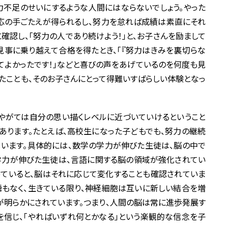
不足のせいにするような人間にはならないでしょう。やった
応の手ごたえが得られるし、努力を怠れば成績は素直にそれ
確認し、「努力の人であり続けよう！」と、お子さんを励まして
事に乗り越えて合格を得たとき、「『努力はきみを裏切らな
してよかったです！」などと喜びの声をあげているのを何度も見
たことも、そのお子さんにとって得難いすばらしい体験となっ
やがては自分の思い描くレベルに近づいていけるということ
あります。たとえば、高校生になった子どもでも、努力の継続
います。具体的には、数学の学力が伸びた生徒は、脳の中で
学力が伸びた生徒は、言語に関する脳の領域が強化されてい
っていると、脳はそれに応じて変化することも確認されていま
一瞬もなく、生きている限り、神経細胞は互いに新しい結合を増
が明らかにされています。つまり、人間の脳は常に進歩発展す
を信じ、「やればいずれ何とかなる」という楽観的な信念を子