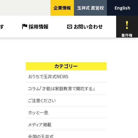
企業情報
玉井式 直営校
English
す
採用情報
お問い合わせ
著作権
カテゴリー
おうちで玉井式NEWS
コラム「才能は家庭教育で開花する」
ご注意ください
ホッと一息
メディア掲載
全国の玉井式