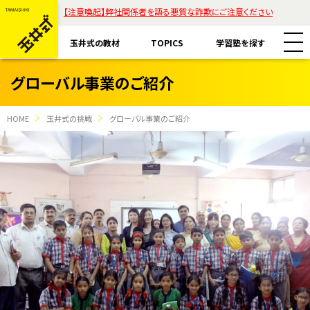
【注意喚起】弊社関係者を語る悪質な詐欺にご注意ください
玉井式の教材
TOPICS
学習塾を探す
グローバル事業のご紹介
HOME
玉井式の挑戦
グローバル事業のご紹介
教材一覧
玉井式国語的算数教室
玉井式の挑戦
玉井式国語的理科教室
代表挨拶
すべて
魔法の国語
保護者様のお声
コラム「才能は家庭教育で開花する」
エリアから探す
ASOBI AAA+
ご注意ください
リストから探す