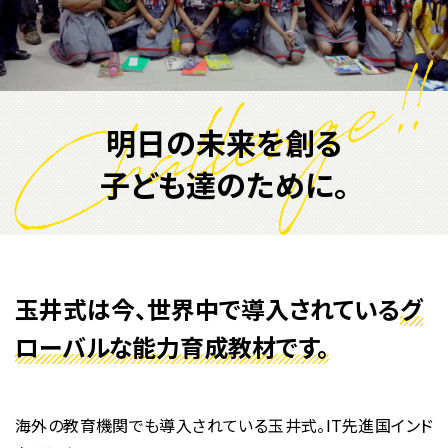
KIWAMI AAA+ 図形の極
ホッと一息
KIWAMI AAA+ 数の極
メディア掲載
KIWAMI AAA+ 中学生の 図形の極
全国の玉井式
明日の未来を創る
KIWAMI AAA+ 中学生の 代数の極
海外での挑戦
子ども達のために。
KIWAMI AAA+ 数学の悟
開講のお知らせ
Eeそろばん
玉井式は今、世界中で導入されている
グ
ローバルな能力育成教材です。
海外の教育機関でも導入されている玉井式。IT先進国インド