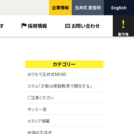
企業情報
玉井式 直営校
English
す
採用情報
お問い合わせ
著作権
カテゴリー
おうちで玉井式NEWS
コラム「才能は家庭教育で開花する」
ご注意ください
ホッと一息
メディア掲載
全国の玉井式