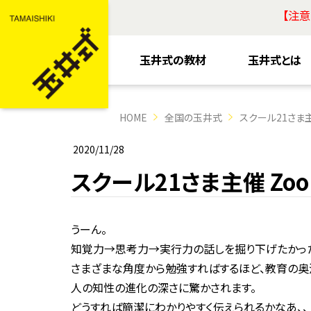
【注
玉井式の教材
玉井式とは
HOME
全国の玉井式
スクール21さま
2020/11/28
スクール21さま主催 Zo
うーん。
知覚力→思考力→実行力の話しを掘り下げたかった
さまざまな角度から勉強すればするほど、教育の奥
人の知性の進化の深さに驚かされます。
どうすれば簡潔にわかりやすく伝えられるかなあ、、