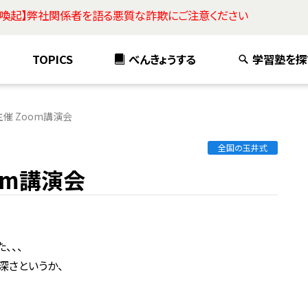
意喚起】弊社関係者を語る悪質な詐欺にご注意ください
TOPICS
べんきょうする
学習塾を探
主催 Zoom講演会
全国の玉井式
om講演会
、、、
深さというか、