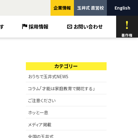
企業情報
玉井式 直営校
English
す
採用情報
お問い合わせ
著作権
カテゴリー
おうちで玉井式NEWS
コラム「才能は家庭教育で開花する」
ご注意ください
ホッと一息
メディア掲載
全国の玉井式