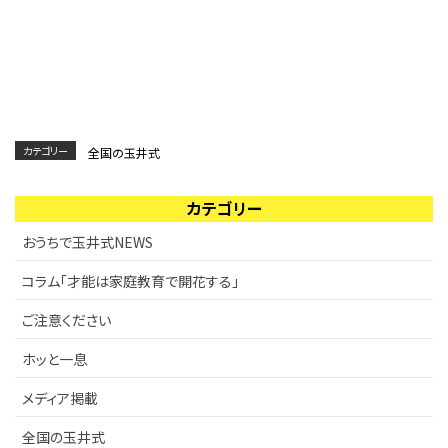
ご注意ください
KIWAMI AAA+ 図形の極
リストから探す
ホッと一息
KIWAMI AAA+ 数の極
メディア掲載
KIWAMI AAA+ 中学生の 図形の極
カテゴリー
全国の玉井式
全国の玉井式
KIWAMI AAA+ 中学生の 代数の極
カテゴリー
海外での挑戦
KIWAMI AAA+ 数学の悟
おうちで玉井式NEWS
開講のお知らせ
Eeそろばん
コラム「才能は家庭教育で開花する」
ご注意ください
ホッと一息
メディア掲載
全国の玉井式