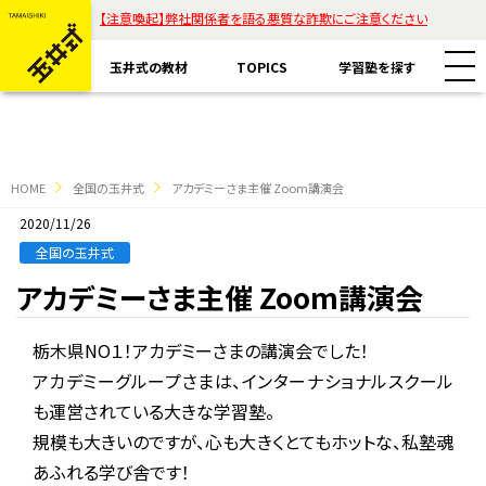
【注意喚起】弊社関係者を語る悪質な詐欺にご注意ください
玉井式の教材
TOPICS
学習塾を探す
HOME
全国の玉井式
アカデミーさま主催 Zoom講演会
2020/11/26
教材一覧
全国の玉井式
アカデミーさま主催 Zoom講演会
玉井式国語的算数教室
玉井式の挑戦
栃木県NO１！アカデミーさまの講演会でした！
玉井式国語的理科教室
代表挨拶
アカデミーグループさまは、インターナショナルスクール
すべて
も運営されている大きな学習塾。
魔法の国語
保護者様のお声
規模も大きいのですが、心も大きくとてもホットな、私塾魂
コラム「才能は家庭教育で開花する」
ASOBI AAA+
あふれる学び舎です！
エリアから探す