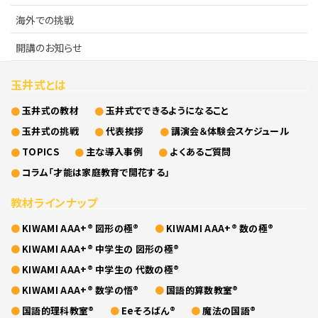
海外での挑戦
開講のお知らせ
玉井式とは
玉井式の教材
玉井式でできるようになること
玉井式の挑戦
代表挨拶
講演会＆体験会スケジュール
TOPICS
主な導入事例
よくあるご質問
コラム「才能は家庭教育で開花する」
教材ラインナップ
KIWAMI AAA+® 図形の極®
KIWAMI AAA+® 数の極®
KIWAMI AAA+® 中学生の 図形の極®
KIWAMI AAA+® 中学生の 代数の極®
KIWAMI AAA+® 数学の悟®
国語的算数教室®
国語的理科教室®
Eeそろばん®
魔法の国語®