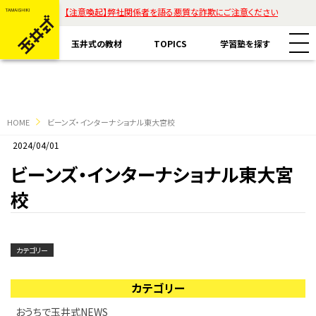
【注意喚起】弊社関係者を語る悪質な詐欺にご注意ください
玉井式の教材
TOPICS
学習塾を探す
HOME
ビーンズ・インターナショナル東大宮校
2024/04/01
教材一覧
ビーンズ・インターナショナル東大宮
校
玉井式国語的算数教室
玉井式の挑戦
玉井式国語的理科教室
代表挨拶
カテゴリー
すべて
魔法の国語
保護者様のお声
カテゴリー
コラム「才能は家庭教育で開花する」
ASOBI AAA+
エリアから探す
おうちで玉井式NEWS