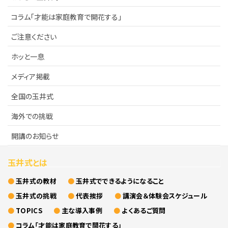
ご注意ください
KIWAMI AAA+ 図形の極
コラム「才能は家庭教育で開花する」
リストから探す
ホッと一息
ご注意ください
KIWAMI AAA+ 数の極
ホッと一息
メディア掲載
KIWAMI AAA+ 中学生の 図形の極
メディア掲載
全国の玉井式
KIWAMI AAA+ 中学生の 代数の極
全国の玉井式
海外での挑戦
海外での挑戦
KIWAMI AAA+ 数学の悟
開講のお知らせ
開講のお知らせ
Eeそろばん
玉井式とは
玉井式の教材
玉井式でできるようになること
玉井式の挑戦
代表挨拶
講演会＆体験会スケジュール
TOPICS
主な導入事例
よくあるご質問
コラム「才能は家庭教育で開花する」