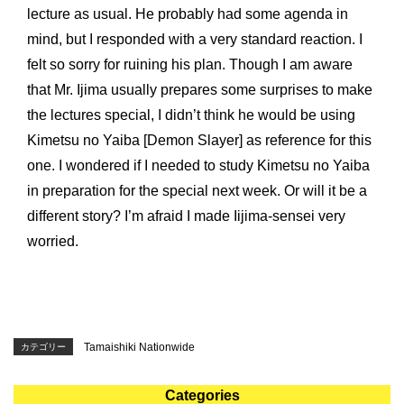
lecture as usual. He probably had some agenda in
ご注意ください
KIWAMI AAA+ 図形の極
リストから探す
mind, but I responded with a very standard reaction. I
ホッと一息
KIWAMI AAA+ 数の極
felt so sorry for ruining his plan. Though I am aware
that Mr. Ijima usually prepares some surprises to make
メディア掲載
KIWAMI AAA+ 中学生の 図形の極
the lectures special, I didn’t think he would be using
Kimetsu no Yaiba [Demon Slayer] as reference for this
全国の玉井式
KIWAMI AAA+ 中学生の 代数の極
one. I wondered if I needed to study Kimetsu no Yaiba
in preparation for the special next week. Or will it be a
海外での挑戦
KIWAMI AAA+ 数学の悟
different story? I’m afraid I made Iijima-sensei very
開講のお知らせ
Eeそろばん
worried.
Tamaishiki Nationwide
カテゴリー
Categories