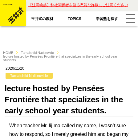
【注意喚起】弊社関係者を語る悪質な詐欺にご注意ください
玉井式の教材
学習塾を探す
TOPICS
HOME
Tamaishiki Nationwide
lecture hosted by Pensées Frontiére that specializes in the early school year
students.
2020/11/20
教材一覧
Tamaishiki Nationwide
玉井式国語的算数教室
lecture hosted by Pensées
玉井式の挑戦
Frontiére that specializes in the
玉井式国語的理科教室
代表挨拶
early school year students.
すべて
魔法の国語
保護者様のお声
When teacher Mr. Iijima called my name, I wasn’t sure
コラム「才能は家庭教育で開花する」
ASOBI AAA+
how to respond, so I merely greeted him and began my
エリアから探す