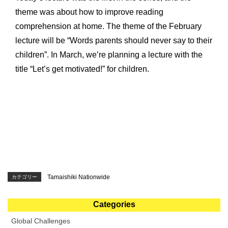
ご注意ください
KIWAMI AAA+ 図形の極
theme was about how to improve reading
リストから探す
comprehension at home.
The theme of the February
ホッと一息
KIWAMI AAA+ 数の極
lecture will be “Words parents should never say to their
children”.
In March, we’re planning a lecture with the
メディア掲載
KIWAMI AAA+ 中学生の 図形の極
title “Let’s get motivated!” for children.
全国の玉井式
KIWAMI AAA+ 中学生の 代数の極
海外での挑戦
KIWAMI AAA+ 数学の悟
開講のお知らせ
Eeそろばん
Tamaishiki Nationwide
カテゴリー
Categories
Global Challenges