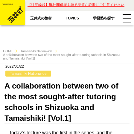
【注意喚起】弊社関係者を語る悪質な詐欺にご注意ください
玉井式の教材
学習塾を探す
TOPICS
HOME
Tamaishiki Nationwide
A collaboration between two of the most sought-after tutoring schools in Shizuoka
and Tamaishiki! [Vol.1]
2022/01/22
教材一覧
Tamaishiki Nationwide
玉井式国語的算数教室
A collaboration between two of
玉井式の挑戦
the most sought-after tutoring
玉井式国語的理科教室
代表挨拶
schools in Shizuoka and
すべて
魔法の国語
Tamaishiki! [Vol.1]
保護者様のお声
コラム「才能は家庭教育で開花する」
ASOBI AAA+
エリアから探す
Today’s lecture was the first in the series, and the