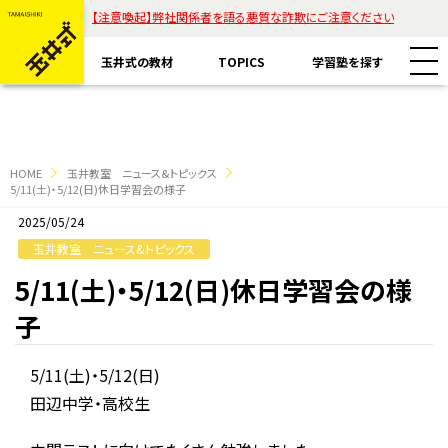
【注意喚起】弊社関係者を語る悪質な詐欺にご注意ください
玉井式の教材
TOPICS
学習塾を探す
HOME
玉井教室 ニュース&トピックス
5/11(土)・5/12(日)休日学習会の様子
2025/05/24
教材一覧
玉井教室 ニュース&トピックス
玉井式国語的算数教室
5/11(土)・5/12(日)休日学習会の様
玉井式の挑戦
子
玉井式国語的理科教室
代表挨拶
すべて
5/11(土)・5/12(日)
魔法の国語
保護者様のお声
田辺中学・高校生
コラム「才能は家庭教育で開花する」
ASOBI AAA+
エリアから探す