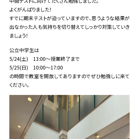
中間テストに向けてたくさん勉強しました。
ご注意ください
よくがんばりました！
KIWAMI AAA+ 図形の極
リストから探す
すでに期末テストが迫っていますので、思うような結果が
ホッと一息
KIWAMI AAA+ 数の極
出なかった人も気持ちを切り替えてしっかり対策していき
ましょう！
メディア掲載
KIWAMI AAA+ 中学生の 図形の極
公立中学生は
全国の玉井式
KIWAMI AAA+ 中学生の 代数の極
5/24(土) 13:00〜授業終了まで
5/25(日) 10:00〜17:00
海外での挑戦
KIWAMI AAA+ 数学の悟
の時間で教室を開放してありますのでぜひ勉強しに来て
開講のお知らせ
ください。
Eeそろばん