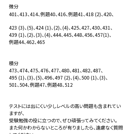
微分
ご注意ください
KIWAMI AAA+ 図形の極
リストから探す
401、413、414、例題40、416、例題41、418 (2)、420、
ホッと一息
KIWAMI AAA+ 数の極
423 (3)、(5)、424 (1)、(2)、(4)、425、427、430、431、
439 (1)、(2)、(3)、(4)、444、445、448、
456、457(1)、
メディア掲載
KIWAMI AAA+ 中学生の 図形の極
例題44、462、465
全国の玉井式
KIWAMI AAA+ 中学生の 代数の極
積分
海外での挑戦
KIWAMI AAA+ 数学の悟
473、474、475、476、477、480、481、
482、487、
495 (1)、(3)、(5)、496、497 (2)、(4)、500 (1)、(3)、
開講のお知らせ
Eeそろばん
501、504、例題47、例題48、512
テストには出にくい少しレベルの高い問題も含まれてい
ますが、
受験勉強の役に立つので、ぜひ頑張ってみてください。
また何かわからないところが有りましたら、
遠慮なく質問