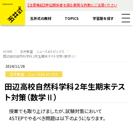
【注意喚起】弊社関係者を語る悪質な詐欺にご注意ください
玉井式の教材
TOPICS
学習塾を探す
HOME
玉井教室 ニュース&トピックス
田辺高校自然科学科２年生期末テスト対策（数学Ⅱ）
2024/11/26
教材一覧
玉井教室 ニュース&トピックス
玉井式国語的算数教室
田辺高校自然科学科２年生期末テス
玉井式の挑戦
ト対策（数学Ⅱ）
玉井式国語的理科教室
代表挨拶
すべて
授業でも取り上げましたが、試験対策において
魔法の国語
4STEPでやるべき問題は以下のようになります。
保護者様のお声
コラム「才能は家庭教育で開花する」
ASOBI AAA+
エリアから探す