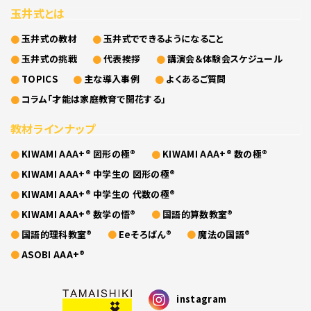
玉井式とは
玉井式の教材
玉井式でできるようになること
玉井式の挑戦
代表挨拶
講演会＆体験会スケジュール
TOPICS
主な導入事例
よくあるご質問
コラム「才能は家庭教育で開花する」
教材ラインナップ
KIWAMI AAA+® 図形の極®
KIWAMI AAA+® 数の極®
KIWAMI AAA+® 中学生の 図形の極®
KIWAMI AAA+® 中学生の 代数の極®
KIWAMI AAA+® 数学の悟®
国語的算数教室®
国語的理科教室®
Eeそろばん®
魔法の国語®
ASOBI AAA+®
instagram